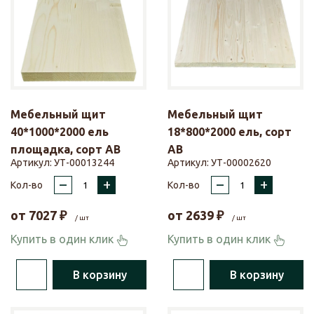
Мебельный щит
Мебельный щит
40*1000*2000 ель
18*800*2000 ель, сорт
площадка, сорт АВ
АВ
Артикул:
УТ-00013244
Артикул:
УТ-00002620
–
+
–
+
Кол-во
Кол-во
от
7027
₽
от
2639
₽
/ шт
/ шт
Купить в один клик
Купить в один клик
В корзину
В корзину