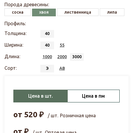
Порода древесины:
сосна
хвоя
лиственница
липа
Профиль:
Толщина:
40
Ширина:
40
55
Длина:
1000
2000
3000
Сорт:
Э
АВ
Цена в шт.
Цена в пм
от
520
₽
/ шт.
Розничная цена
от
₽
/ шт.
Оптовая цена